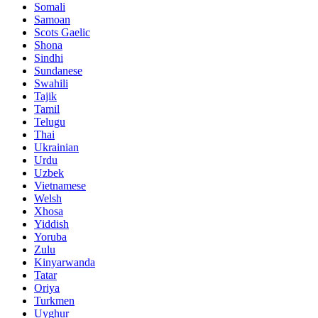
Somali
Samoan
Scots Gaelic
Shona
Sindhi
Sundanese
Swahili
Tajik
Tamil
Telugu
Thai
Ukrainian
Urdu
Uzbek
Vietnamese
Welsh
Xhosa
Yiddish
Yoruba
Zulu
Kinyarwanda
Tatar
Oriya
Turkmen
Uyghur