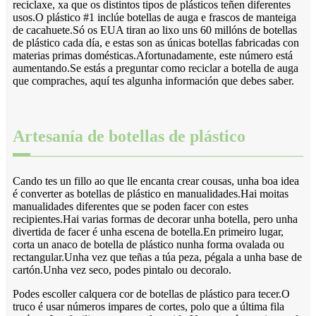
reciclaxe, xa que os distintos tipos de plásticos teñen diferentes
usos.O plástico #1 inclúe botellas de auga e frascos de manteiga
de cacahuete.Só os EUA tiran ao lixo uns 60 millóns de botellas
de plástico cada día, e estas son as únicas botellas fabricadas con
materias primas domésticas.Afortunadamente, este número está
aumentando.Se estás a preguntar como reciclar a botella de auga
que compraches, aquí tes algunha información que debes saber.
Artesanía de botellas de plástico
Cando tes un fillo ao que lle encanta crear cousas, unha boa idea
é converter as botellas de plástico en manualidades.Hai moitas
manualidades diferentes que se poden facer con estes
recipientes.Hai varias formas de decorar unha botella, pero unha
divertida de facer é unha escena de botella.En primeiro lugar,
corta un anaco de botella de plástico nunha forma ovalada ou
rectangular.Unha vez que teñas a túa peza, pégala a unha base de
cartón.Unha vez seco, podes pintalo ou decoralo.
Podes escoller calquera cor de botellas de plástico para tecer.O
truco é usar números impares de cortes, polo que a última fila