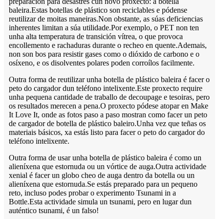
preparación para desastres cun novo proxecto: a botella
baleira.Estas botellas de plástico son reciclables e pódense
reutilizar de moitas maneiras.Non obstante, as súas deficiencias
inherentes limitan a súa utilidade.Por exemplo, o PET non ten
unha alta temperatura de transición vítrea, o que provoca
encollemento e rachaduras durante o recheo en quente.Ademais,
non son bos para resistir gases como o dióxido de carbono e o
osíxeno, e os disolventes polares poden corroílos facilmente.
Outra forma de reutilizar unha botella de plástico baleira é facer o
peto do cargador dun teléfono intelixente.Este proxecto require
unha pequena cantidade de traballo de decoupage e tesoiras, pero
os resultados merecen a pena.O proxecto pódese atopar en Make
It Love It, onde as fotos paso a paso mostran como facer un peto
de cargador de botella de plástico baleiro.Unha vez que teñas os
materiais básicos, xa estás listo para facer o peto do cargador do
teléfono intelixente.
Outra forma de usar unha botella de plástico baleira é como un
alieníxena que estornuda ou un vórtice de auga.Outra actividade
xenial é facer un globo cheo de auga dentro da botella ou un
alieníxena que estornuda.Se estás preparado para un pequeno
reto, incluso podes probar o experimento Tsunami in a
Bottle.Esta actividade simula un tsunami, pero en lugar dun
auténtico tsunami, é un falso!