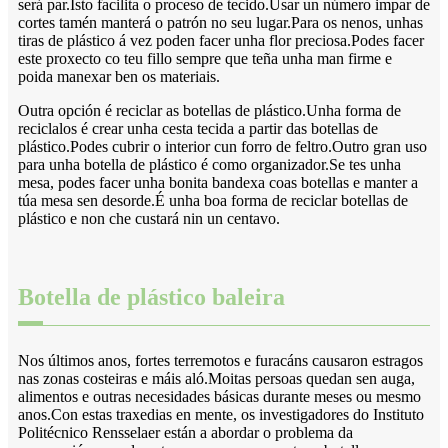
será par.Isto facilita o proceso de tecido.Usar un número impar de
cortes tamén manterá o patrón no seu lugar.Para os nenos, unhas
tiras de plástico á vez poden facer unha flor preciosa.Podes facer
este proxecto co teu fillo sempre que teña unha man firme e
poida manexar ben os materiais.
Outra opción é reciclar as botellas de plástico.Unha forma de
reciclalos é crear unha cesta tecida a partir das botellas de
plástico.Podes cubrir o interior cun forro de feltro.Outro gran uso
para unha botella de plástico é como organizador.Se tes unha
mesa, podes facer unha bonita bandexa coas botellas e manter a
túa mesa sen desorde.É unha boa forma de reciclar botellas de
plástico e non che custará nin un centavo.
Botella de plástico baleira
Nos últimos anos, fortes terremotos e furacáns causaron estragos
nas zonas costeiras e máis aló.Moitas persoas quedan sen auga,
alimentos e outras necesidades básicas durante meses ou mesmo
anos.Con estas traxedias en mente, os investigadores do Instituto
Politécnico Rensselaer están a abordar o problema da