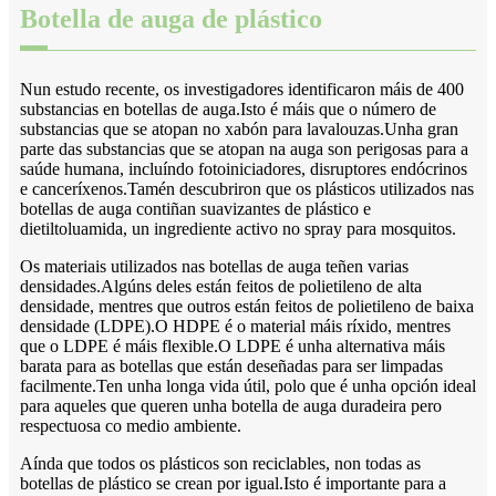
Botella de auga de plástico
Nun estudo recente, os investigadores identificaron máis de 400
substancias en botellas de auga.Isto é máis que o número de
substancias que se atopan no xabón para lavalouzas.Unha gran
parte das substancias que se atopan na auga son perigosas para a
saúde humana, incluíndo fotoiniciadores, disruptores endócrinos
e canceríxenos.Tamén descubriron que os plásticos utilizados nas
botellas de auga contiñan suavizantes de plástico e
dietiltoluamida, un ingrediente activo no spray para mosquitos.
Os materiais utilizados nas botellas de auga teñen varias
densidades.Algúns deles están feitos de polietileno de alta
densidade, mentres que outros están feitos de polietileno de baixa
densidade (LDPE).O HDPE é o material máis ríxido, mentres
que o LDPE é máis flexible.O LDPE é unha alternativa máis
barata para as botellas que están deseñadas para ser limpadas
facilmente.Ten unha longa vida útil, polo que é unha opción ideal
para aqueles que queren unha botella de auga duradeira pero
respectuosa co medio ambiente.
Aínda que todos os plásticos son reciclables, non todas as
botellas de plástico se crean por igual.Isto é importante para a