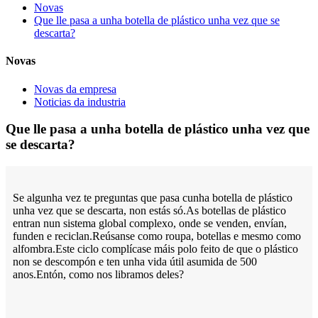
Novas
Que lle pasa a unha botella de plástico unha vez que se
descarta?
Novas
Novas da empresa
Noticias da industria
Que lle pasa a unha botella de plástico unha vez que
se descarta?
Se algunha vez te preguntas que pasa cunha botella de plástico
unha vez que se descarta, non estás só.As botellas de plástico
entran nun sistema global complexo, onde se venden, envían,
funden e reciclan.Reúsanse como roupa, botellas e mesmo como
alfombra.Este ciclo complícase máis polo feito de que o plástico
non se descompón e ten unha vida útil asumida de 500
anos.Entón, como nos libramos deles?